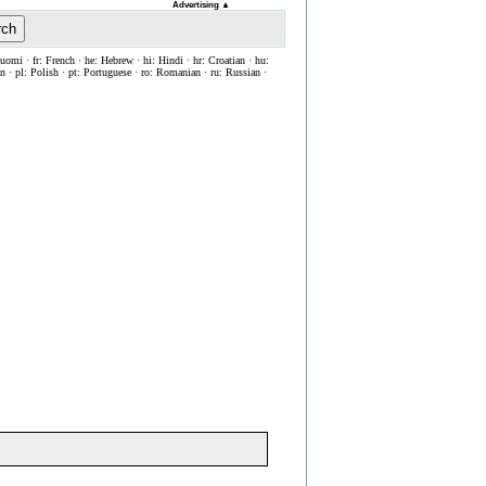
Advertising
▲
rch
Suomi · fr: French · he: Hebrew · hi: Hindi · hr: Croatian · hu:
ian · pl: Polish · pt: Portuguese · ro: Romanian · ru: Russian ·