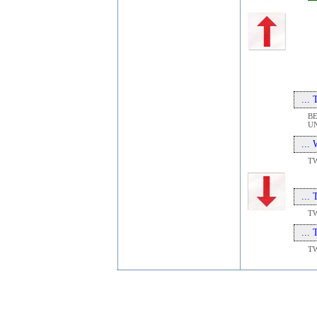
...
BE
U
...
TW
...
TW
...
TW