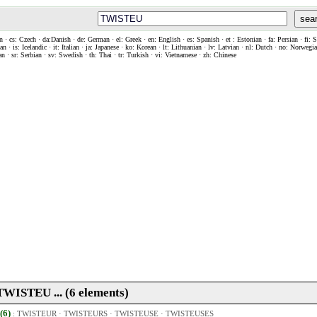
sea
n · cs: Czech · da:Danish · de: German · el: Greek · en: English · es: Spanish · et : Estonian · fa: Persian · fi: 
n · is: Icelandic · it: Italian · ja: Japanese · ko: Korean · lt: Lithuanian · lv: Latvian · nl: Dutch · no: Norweg
an · sr: Serbian · sv: Swedish · th: Thai · tr: Turkish · vi: Vietnamese · zh: Chinese
 TWISTEU ... (6 elements)
 (6)
:
TWISTEUR
·
TWISTEURS
·
TWISTEUSE
·
TWISTEUSES