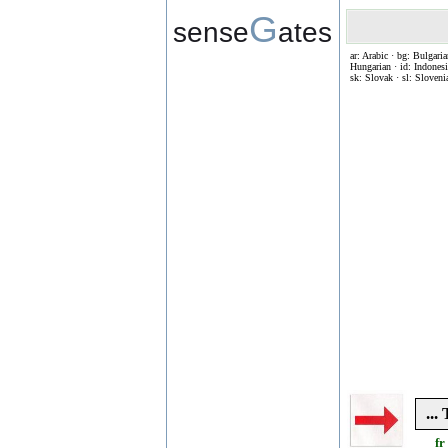
G
sense
ates
ar: Arabic · bg: Bulgaria
Hungarian · id: Indonesia
sk: Slovak · sl: Sloveni
...
fr