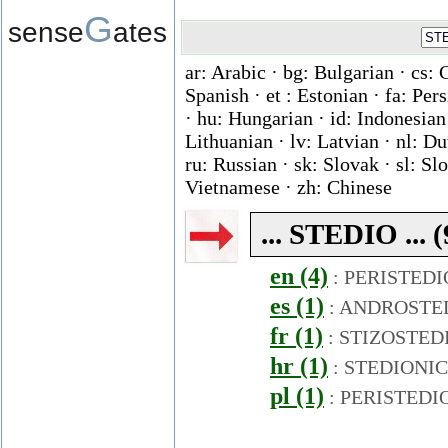
G
sense
ates
ar: Arabic · bg: Bulgarian · cs: 
Spanish · et : Estonian · fa: Per
· hu: Hungarian · id: Indonesian ·
Lithuanian · lv: Latvian · nl: D
ru: Russian · sk: Slovak · sl: Slo
Vietnamese · zh: Chinese
... STEDIO ... 
en (4)
:
PERISTEDI
es (1)
:
ANDROSTE
fr (1)
:
STIZOSTED
hr (1)
:
STEDIONI
pl (1)
:
PERISTEDI