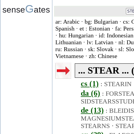
G
sense
ates
ar: Arabic · bg: Bulgarian · cs: 
Spanish · et : Estonian · fa: Per
· hu: Hungarian · id: Indonesian ·
Lithuanian · lv: Latvian · nl: D
ru: Russian · sk: Slovak · sl: Slo
Vietnamese · zh: Chinese
... STEAR ...
cs (1)
:
STEARIN
da (6)
:
FORSTEA
SIDSTEARSSTUD
de (13)
:
BLEIDI
MAGNESIUMSTE
STEARNS
·
STEA