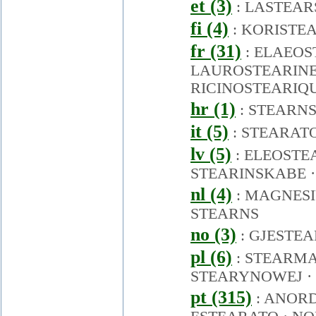
et (3)
:
LASTEAR
fi (4)
:
KORISTE
fr (31)
:
ELAEOS
LAUROSTEARIN
RICINOSTEARIQ
hr (1)
:
STEARN
it (5)
:
STEARAT
lv (5)
:
ELEOSTE
STEARINSKABE
nl (4)
:
MAGNES
STEARNS
no (3)
:
GJESTEA
pl (6)
:
STEARM
STEARYNOWEJ
·
pt (315)
:
ANORD