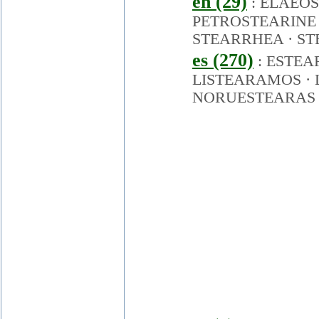
en (29)
:
ELAEOS
PETROSTEARINE
STEARRHEA
·
ST
es (270)
:
ESTEA
LISTEARAMOS
·
NORUESTEARAS