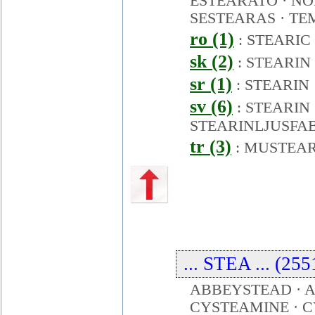
ESTEARATO
·
NO
SESTEARAS
·
TE
ro (1)
:
STEARIC
sk (2)
:
STEARIN
sr (1)
:
STEARIN
sv (6)
:
STEARIN
STEARINLJUSFA
tr (3)
:
MUSTEA
... STEA ... (25
ABBEYSTEAD · A
CYSTEAMINE · C