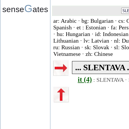
G
sense
ates
ar: Arabic · bg: Bulgarian · cs: 
Spanish · et : Estonian · fa: Per
· hu: Hungarian · id: Indonesian ·
Lithuanian · lv: Latvian · nl: D
ru: Russian · sk: Slovak · sl: Slo
Vietnamese · zh: Chinese
... SLENTAVA ..
it (4)
:
SLENTAVA
·