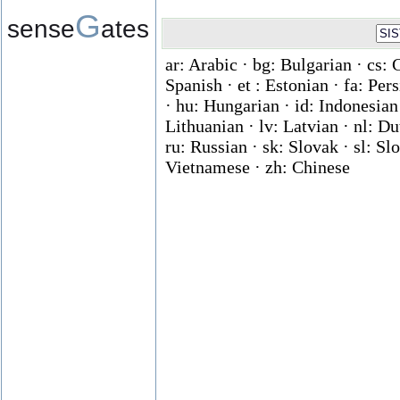
G
sense
ates
ar: Arabic · bg: Bulgarian · cs: 
Spanish · et : Estonian · fa: Per
· hu: Hungarian · id: Indonesian ·
Lithuanian · lv: Latvian · nl: D
ru: Russian · sk: Slovak · sl: Slo
Vietnamese · zh: Chinese