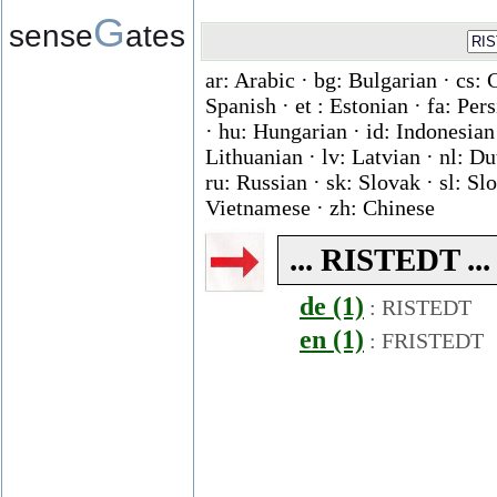
G
sense
ates
ar: Arabic · bg: Bulgarian · cs: 
Spanish · et : Estonian · fa: Per
· hu: Hungarian · id: Indonesian ·
Lithuanian · lv: Latvian · nl: D
ru: Russian · sk: Slovak · sl: Slo
Vietnamese · zh: Chinese
... RISTEDT ...
de (1)
:
RISTEDT
en (1)
:
FRISTEDT