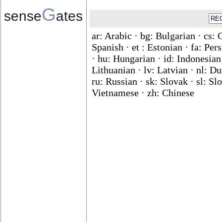
G
sense
ates
ar: Arabic · bg: Bulgarian · cs: 
Spanish · et : Estonian · fa: Per
· hu: Hungarian · id: Indonesian ·
Lithuanian · lv: Latvian · nl: D
ru: Russian · sk: Slovak · sl: Slo
Vietnamese · zh: Chinese