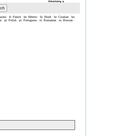
Advertising
▲
rch
Suomi · fr: French · he: Hebrew · hi: Hindi · hr: Croatian · hu:
ian · pl: Polish · pt: Portuguese · ro: Romanian · ru: Russian ·