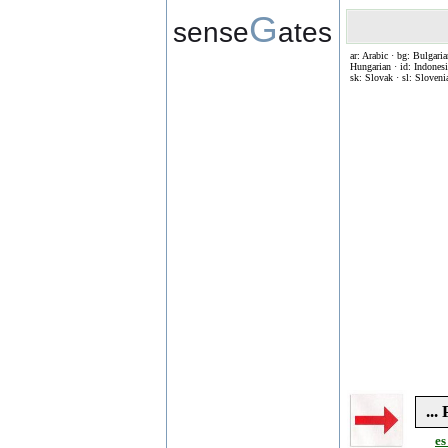
G
sense
ates
ar: Arabic · bg: Bulgaria
Hungarian · id: Indonesia
sk: Slovak · sl: Sloveni
...
es