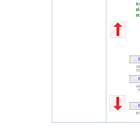
it 
pl
pt
...
AR
TE
...
AR
· 
...
P