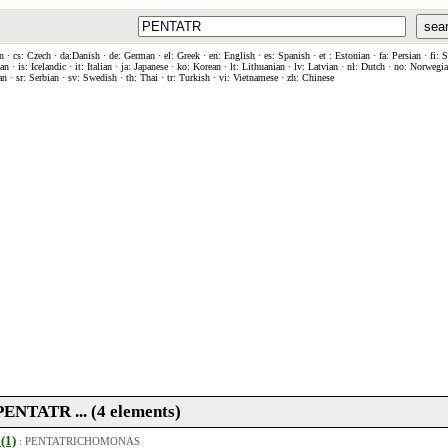
sea
n · cs: Czech · da:Danish · de: German · el: Greek · en: English · es: Spanish · et : Estonian · fa: Persian · fi: 
n · is: Icelandic · it: Italian · ja: Japanese · ko: Korean · lt: Lithuanian · lv: Latvian · nl: Dutch · no: Norweg
an · sr: Serbian · sv: Swedish · th: Thai · tr: Turkish · vi: Vietnamese · zh: Chinese
 PENTATR ... (4 elements)
 (1)
:
PENTATRICHOMONAS