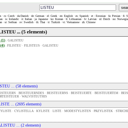
sea
n · cs: Czech · da:Danish · de: German · el: Greek · en: English · es: Spanish · et : Estonian · fa: Persian · fi: 
n · is: Icelandic · it: Italian · ja: Japanese · ko: Korean · lt: Lithuanian · lv: Latvian · nl: Dutch · no: Norweg
an · sr: Serbian · sv: Swedish · th: Thai · tr: Turkish · vi: Vietnamese · zh: Chinese
 LISTEU ... (5 elements)
 (1)
:
GALISTEU
 (4)
:
FILISTEU
·
FILISTEUS
·
GALISTEU
 ISTEU ... (58 elements)
ISTEUERN · BEISTEUERNDES · BEISTEUERNS · BEISTEUERTE · BEISTEUERTEM · BEI
RTEISTEUER · WALVISTEUTHIS
 LISTE ... (2695 elements)
YLISTE · CYLISTELLA · KYLISTE · LISTE · MODESTYLISTEN · PRZYLISTEK · STRICHL
 ALISTEU ... (2 elements)