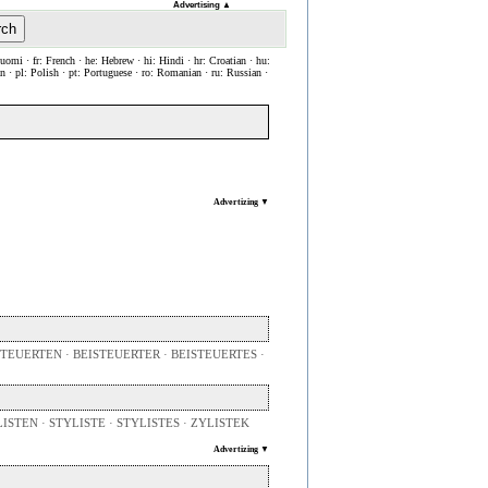
Advertising
▲
rch
Suomi · fr: French · he: Hebrew · hi: Hindi · hr: Croatian · hu:
ian · pl: Polish · pt: Portuguese · ro: Romanian · ru: Russian ·
Advertizing ▼
STEUERTEN · BEISTEUERTER · BEISTEUERTES ·
ISTEN · STYLISTE · STYLISTES · ZYLISTEK
Advertizing ▼