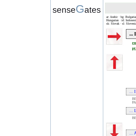
G
sense
ates
ar: Arabic · bg: Bulgaria
Hungarian · id: Indonesia
sk: Slovak · sl: Sloveni
...
en
pt
...
BE
PA
...
BE
...