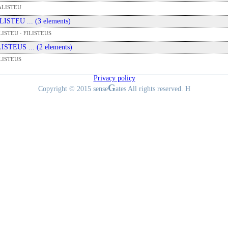
ALISTEU
 ILISTEU ... (3 elements)
LISTEU · FILISTEUS
 LISTEUS ... (2 elements)
LISTEUS
Privacy policy
G
Copyright © 2015 sense
ates All rights reserved. H