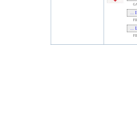
G
...
FI
...
FI