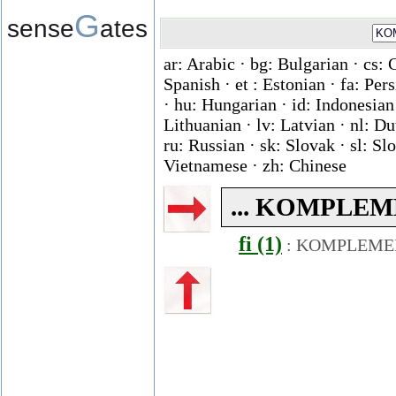
G
sense
ates
ar: Arabic · bg: Bulgarian · cs: 
Spanish · et : Estonian · fa: Per
· hu: Hungarian · id: Indonesian ·
Lithuanian · lv: Latvian · nl: D
ru: Russian · sk: Slovak · sl: Slo
Vietnamese · zh: Chinese
... KOMPLEME
fi (1)
:
KOMPLEME