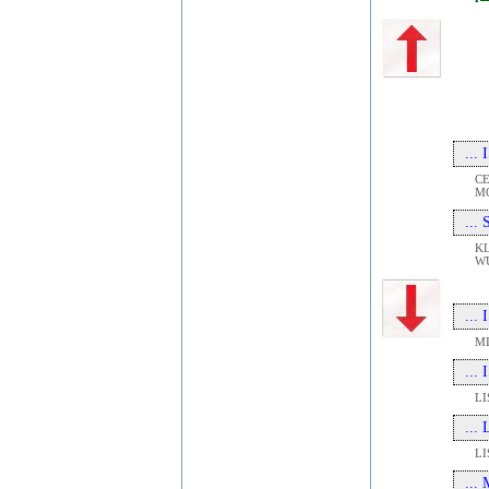
...
CE
MO
...
KL
W
...
M
...
L
...
L
...