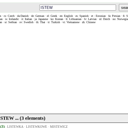
sea
n · cs: Czech · da:Danish · de: German · el: Greek · en: English · es: Spanish · et : Estonian · fa: Persian · fi: 
n · is: Icelandic · it: Italian · ja: Japanese · ko: Korean · lt: Lithuanian · lv: Latvian · nl: Dutch · no: Norweg
an · sr: Serbian · sv: Swedish · th: Thai · tr: Turkish · vi: Vietnamese · zh: Chinese
 ISTEW ... (3 elements)
 (3)
:
LISTEWKA
·
LISTEWKOWE
·
MISTEWICZ