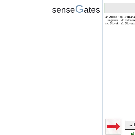
G
sense
ates
ar: Arabic · bg: Bulgaria
Hungarian · id: Indonesia
sk: Slovak · sl: Sloveni
...
pl