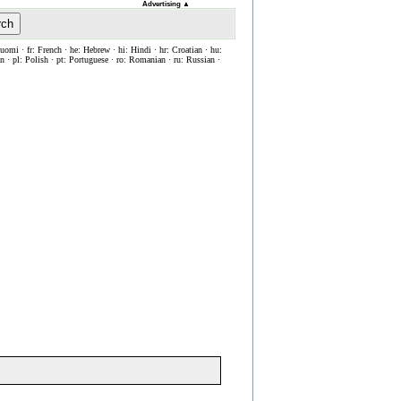
Advertising
▲
rch
Suomi · fr: French · he: Hebrew · hi: Hindi · hr: Croatian · hu:
ian · pl: Polish · pt: Portuguese · ro: Romanian · ru: Russian ·