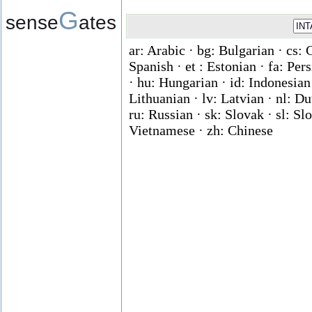
G
sense
ates
ar: Arabic · bg: Bulgarian · cs: 
Spanish · et : Estonian · fa: Per
· hu: Hungarian · id: Indonesian ·
Lithuanian · lv: Latvian · nl: D
ru: Russian · sk: Slovak · sl: Slo
Vietnamese · zh: Chinese