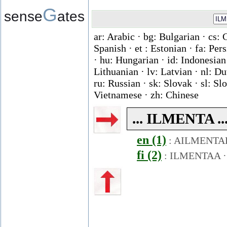
G
sense
ates
ar: Arabic · bg: Bulgarian · cs: 
Spanish · et : Estonian · fa: Per
· hu: Hungarian · id: Indonesian ·
Lithuanian · lv: Latvian · nl: D
ru: Russian · sk: Slovak · sl: Slo
Vietnamese · zh: Chinese
... ILMENTA ...
en (1)
:
AILMENTA
fi (2)
:
ILMENTAA