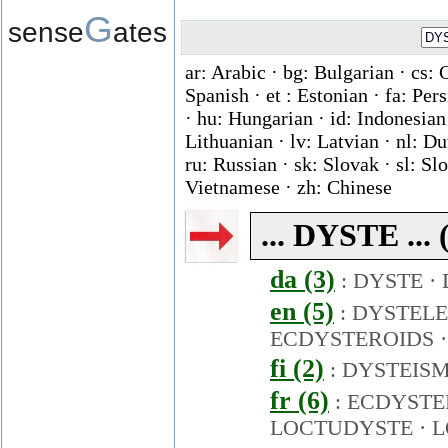
G
sense
ates
ar: Arabic · bg: Bulgarian · cs: 
Spanish · et : Estonian · fa: Per
· hu: Hungarian · id: Indonesian ·
Lithuanian · lv: Latvian · nl: D
ru: Russian · sk: Slovak · sl: Slo
Vietnamese · zh: Chinese
... DYSTE ... 
da (3)
:
DYSTE
·
en (5)
:
DYSTEL
ECDYSTEROIDS
fi (2)
:
DYSTEISM
fr (6)
:
ECDYSTE
LOCTUDYSTE
·
L