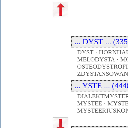
... DYST ... (33
DYST · HORNHA
MELODYSTA · M
OSTEODYSTROFI
ZDYSTANSOWA
... YSTE ... (44
DIALEKTMYSTERI
MYSTEE · MYSTE
MYSTEERIUSKON